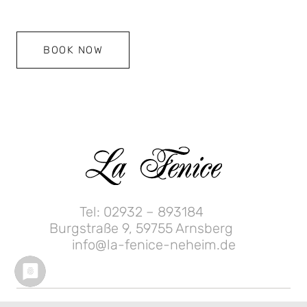
BOOK NOW
Tel: 02932 – 893184
Burgstraße 9, 59755 Arnsberg
info@la-fenice-neheim.de