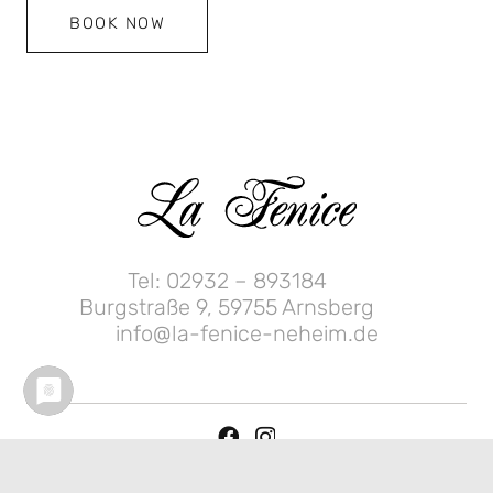
BOOK NOW
Tel: 02932 – 893184
Burgstraße 9, 59755 Arnsberg
info@la-fenice-neheim.de
Datenschutz
–
Impressum