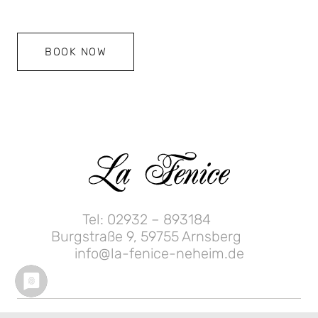
BOOK NOW
Tel: 02932 – 893184
Burgstraße 9, 59755 Arnsberg
info@la-fenice-neheim.de